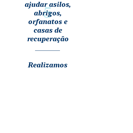
ajudar asilos,
5
abrigos,
orfanatos e
casas de
recuperação
Realizamos
doações para
6
lugares
afetados por
enchentes e
desastres
naturais