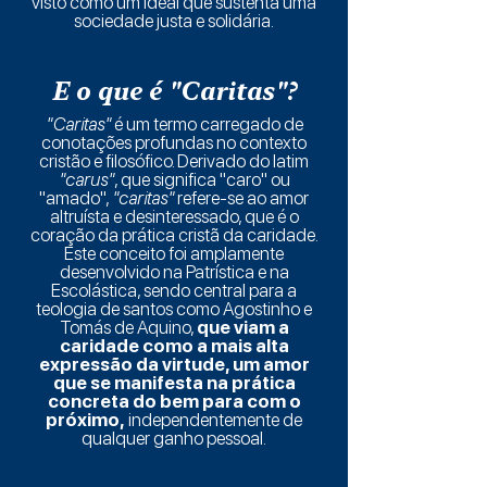
visto como um ideal que sustenta uma
sociedade justa e solidária.
E o que é "Caritas"?
"Caritas"
é um termo carregado de
conotações profundas no contexto
cristão e filosófico. Derivado do latim
"carus"
, que significa "caro" ou
"amado",
"caritas"
refere-se ao amor
altruísta e desinteressado, que é o
coração da prática cristã da caridade.
Este conceito foi amplamente
desenvolvido na Patrística e na
Escolástica, sendo central para a
teologia de santos como Agostinho e
Tomás de Aquino,
que viam a
caridade como a mais alta
expressão da virtude, um amor
que se manifesta na prática
concreta do bem para com o
próximo,
independentemente de
qualquer ganho pessoal.