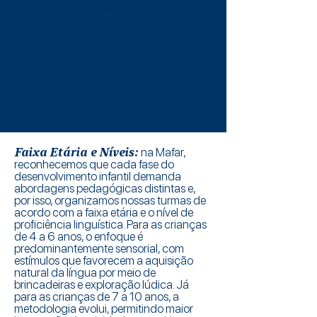
escola.
Diego Venâncio, pai do
Miguel (7 anos)
Faixa Etária e Níveis:
na Mafar,
reconhecemos que cada fase do
desenvolvimento infantil demanda
abordagens pedagógicas distintas e,
por isso, organizamos nossas turmas de
acordo com a faixa etária e o nível de
proficiência linguística. Para as crianças
de 4 a 6 anos, o enfoque é
predominantemente sensorial, com
estímulos que favorecem a aquisição
natural da língua por meio de
brincadeiras e exploração lúdica. Já
para as crianças de 7 a 10 anos, a
metodologia evolui, permitindo maior