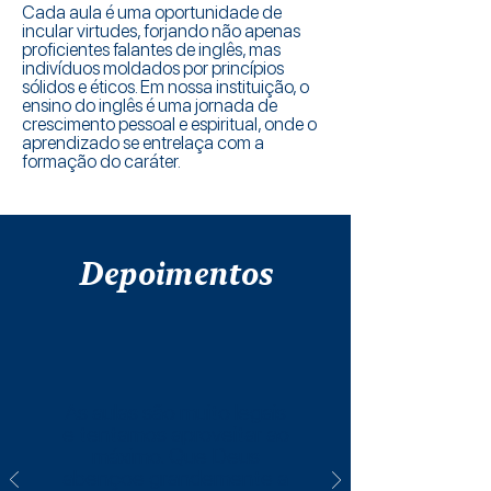
Cada aula é uma oportunidade de
incular virtudes, forjando não apenas
proficientes falantes de inglês, mas
indivíduos moldados por princípios
sólidos e éticos. Em nossa instituição, o
ensino do inglês é uma jornada de
crescimento pessoal e espiritual, onde o
aprendizado se entrelaça com a
formação do caráter.
Depoimentos
As aulas são muito legais
e tentamos aproveitar ao
máximo. Que Deus
abençoe grandemente a