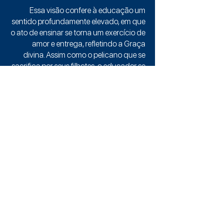
Essa visão confere à educação um
sentido profundamente elevado, em que
o ato de ensinar se torna um exercício de
amor e entrega, refletindo a Graça
divina. Assim como o pelicano que se
sacrifica por seus filhotes, o educador se
compromete com o desenvolvimento de
seus alunos, oferecendo não apenas
conhecimentos, mas também a
dedicação e o cuidado necessários para
o florescimento de suas vidas. Essa
abordagem transforma o aprendizado
em uma jornada espiritual, onde cada
lição é permeada pelo amor e pela
doação, fundamentados na fé cristã.