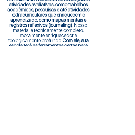
atividades avaliativas, como trabalhos
acadêmicos, pesquisas e até atividades
extracurriculares que enriquecem o
aprendizado, como mapas mentais e
registros reflexivos (journaling).
Nosso
material é tecnicamente completo,
moralmente enriquecedor e
teologicamente profundo.
Com ele, sua
escola terá as ferramentas certas para
transformar a educação e o futuro de
seus alunos.
trabalhe conosco