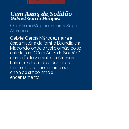
Cem Anos de Solidão
Gabriel García Márquez
O Realismo Mágico em uma Saga
Atemporal
Gabriel García Márquez narra a
épica história da família Buendía em
Macondo, onde o real e o mágico se
entrelaçam. "Cem Anos de Solidão"
é um retrato vibrante da América
Latina, explorando o destino, o
tempo e a solidão em uma obra
cheia de simbolismo e
encantamento.
Desvendar o espanhol vai além
de aprender palavras; é