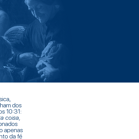
sica,
lham dos
os 10:31:
a coisa,
ionados
ão apenas
nto da fé