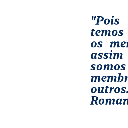
"Pois
temos 
os me
assim
somos 
membr
outros
Romano