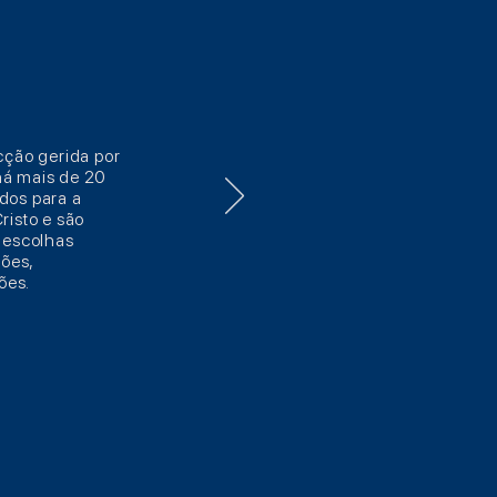
cção gerida por
 há mais de 20
dos para a
risto e são
 escolhas
ções,
ões.