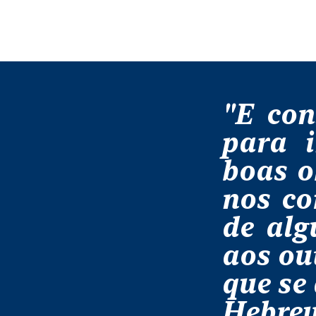
"E con
para i
boas o
nos co
de alg
aos ou
que se
Hebreu