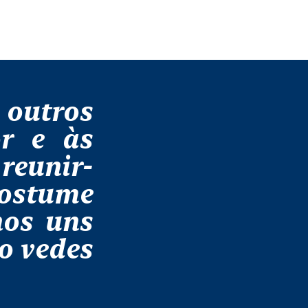
 outros
r e às
reunir-
costume
nos uns
o vedes