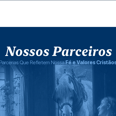
ova página
Nova página
Nova página
Nova
Nossos Parceiros
Parcerias Que Refletem Nossa
Fé e Valores Cristão