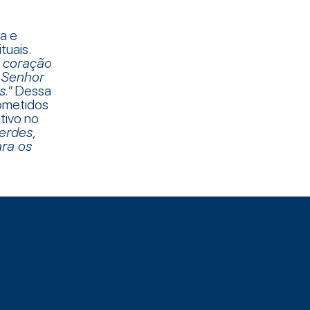
.
a e
tuais.
u coração
 Senhor
."
Dessa
rometidos
tivo no
zerdes,
ara os