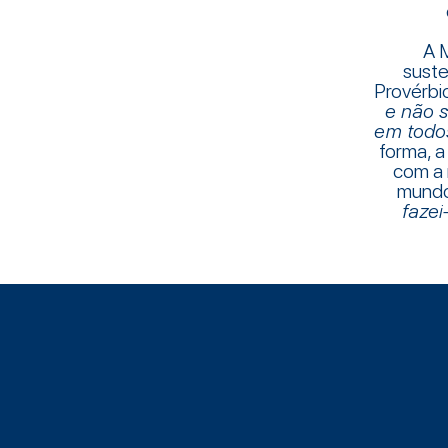
A 
suste
Provérbi
e não 
em todos
forma, a
com a 
mundo
fazei