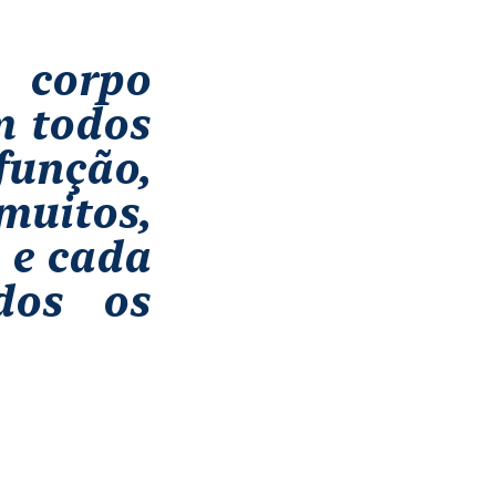
 corpo
m todos
unção,
muitos,
 e cada
dos os