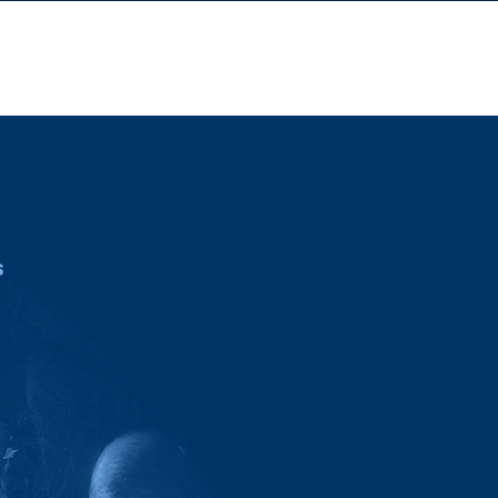
Iniciar sesión
 página
...
s