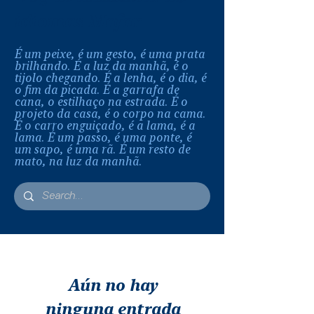
idiomas Mafar
É um peixe, é um gesto, é uma prata
brilhando. É a luz da manhã, é o
tijolo chegando. É a lenha, é o dia, é
o fim da picada. É a garrafa de
cana, o estilhaço na estrada. É o
projeto da casa, é o corpo na cama.
É o carro enguiçado, é a lama, é a
lama. É um passo, é uma ponte, é
um sapo, é uma rã. É um resto de
mato, na luz da manhã.
Aún no hay
ninguna entrada