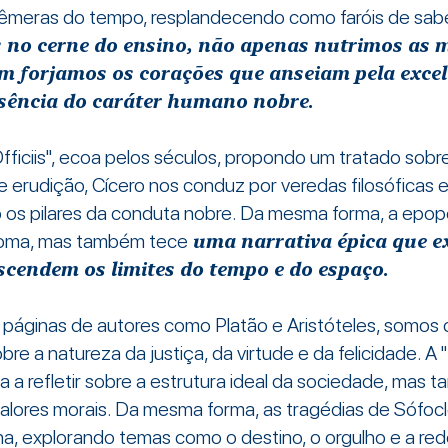
fêmeras do tempo, resplandecendo como faróis de sab
s no cerne do ensino, não apenas nutrimos as 
forjamos os corações que anseiam pela excelê
ssência do caráter humano nobre.
fficiis", ecoa pelos séculos, propondo um tratado sobre
 erudição, Cícero nos conduz por veredas filosóficas e
s pilares da conduta nobre. Da mesma forma, a epopeia 
 Roma, mas também tece
uma narrativa épica que ex
nscendem os limites do tempo e do espaço.
s páginas de autores como Platão e Aristóteles, somo
 a natureza da justiça, da virtude e da felicidade. A "
a a refletir sobre a estrutura ideal da sociedade, mas
alores morais. Da mesma forma, as tragédias de Sófocl
a, explorando temas como o destino, o orgulho e a re