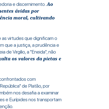
edoria e discernimento.
Ao
mentes ávidas por
ncia moral, cultivando
 as virtudes que dignificam o
m que a justiça, a prudência e
de Virgílio, a "Eneida", não
alta os valores da pietas e
s confrontados com
República" de Platão, por
 também nos desafia a examinar
es e Eurípides nos transportam
denção.