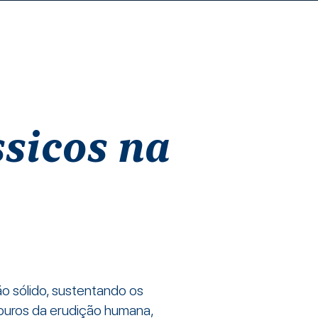
Iniciar sesión
 página
...
ssicos na
o sólido, sustentando os
souros da erudição humana,