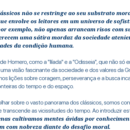
lássicos não se restringe ao seu substrato mo
ue envolve os leitores em um universo de sofis
 por exemplo, não apenas arrancam risos com 
erecem uma sátira mordaz da sociedade atenie
idades da condição humana.
e Homero, como a "Ilíada" e a "Odisseia", que não só 
ma visão fascinante da sociedade e dos valores da Gr
mos lições sobre coragem, perseverança e a busca inc
onteiras do tempo e do espaço.
olhar sobre o vasto panorama dos clássicos, somos co
transcende as vicissitudes do tempo. Ao introduzir es
nas cultivamos mentes ávidas por conhecime
em com nobreza diante do desafio moral.