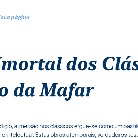
ova página
Nova página
Nova página
Nova
Imortal dos Clá
o da Mafar
ígio, a imersão nos clássicos ergue-se como um bastiã
 e intelectual. Estas obras atemporais, verdadeiros te