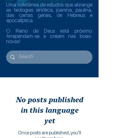
Uma coletânea de estudos que abrange
as teologias sinótica, joanina, paulina,
das cartas gerais, de Hebreus e
apocalíptica.
O Reino de Deus está próximo.
Arrependam-se e creiam nas boas-
novas!
No posts published
in this language
yet
Once posts are published, you’ll