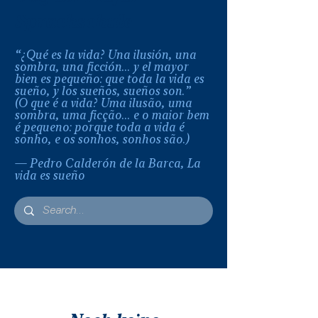
Sprachschule
“¿Qué es la vida? Una ilusión, una
sombra, una ficción... y el mayor
bien es pequeño: que toda la vida es
sueño, y los sueños, sueños son.”
(O que é a vida? Uma ilusão, uma
sombra, uma ficção... e o maior bem
é pequeno: porque toda a vida é
sonho, e os sonhos, sonhos são.)
— Pedro Calderón de la Barca, La
vida es sueño