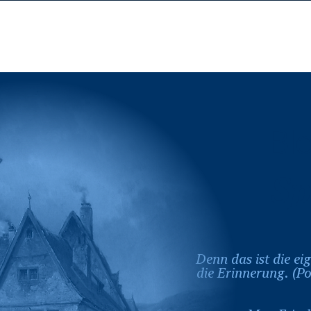
ova página
Nova página
Nova página
Nova
Bl
Sp
Denn das ist die e
die Erinnerung. (Po