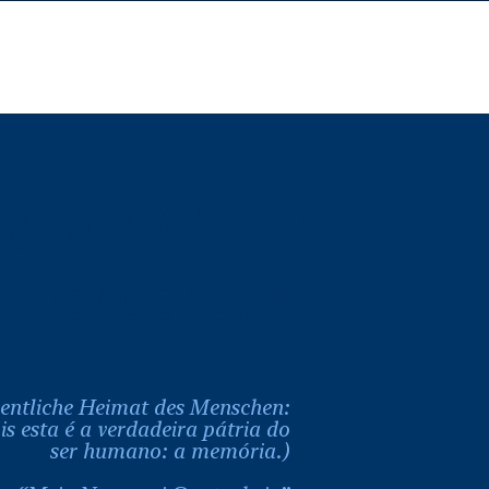
Anmelden
 página
...
og
der Mafar-
rachschule
igentliche Heimat des Menschen:
is esta é a verdadeira pátria do
ser humano: a memória.)